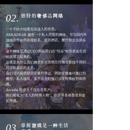
02.
独特的奢侈品网络
一个不经介绍就无法进入的世界。
ARKADEAR 拥有一个私人控股的网络，可与国内外
顶级合作伙伴直接联系，包括酒店、餐厅和会员俱乐
部。
这个网络是通过CEO和高管们在“玩乐”时的真实生活
经历建立起来的。
这就是为什么我们拥有您在其他任何地方都找不到的
信任和真正的关系。
我们可以提供超出常规的建议，例如安排难以预订的
餐厅、私人场所、基于会员的预订以及特殊权利和待
遇。
Arcadia 的会员不仅仅是客户。
他们被视为“主人的特殊人物”，在世界各地都受到贵
宾待遇。
03.
掌握游戏是
一种生活