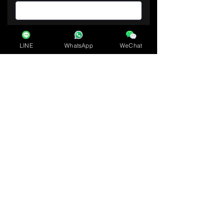
必需
汉字注假名
的
LINE
WhatsApp
WeChat
电子邮件
必需
的
电话号码
必需
的
咨询内容
​必須