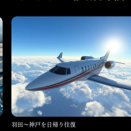
羽田〜神戸を日帰り往復