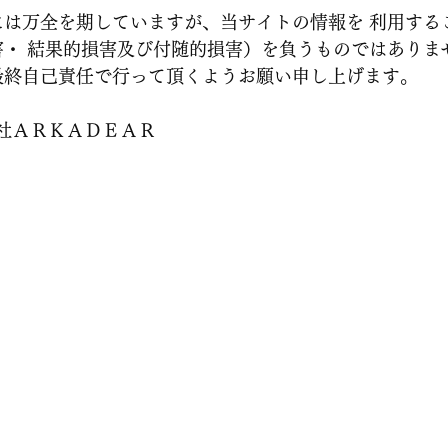
には万全を期していますが、当サイトの情報を 利用する
・ 結果的損害及び付随的損害）を負うものではありま
最終自己責任で行って頂くようお願い申し上げます。
会社ＡＲＫＡＤＥＡＲ
​お問い合わせ
たはLINE、WeChat、WhatsAppよりご連絡をお
りご返信いたします。
:00 土日祝日を除く